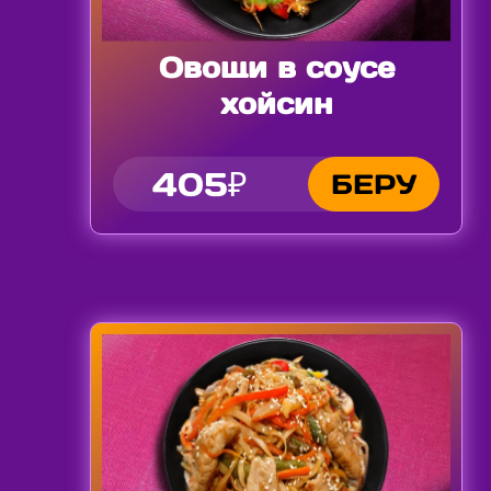
Овощи в соусе
хойсин
405₽
БЕРУ