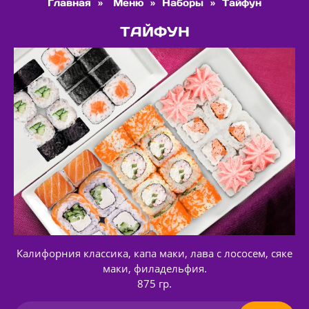
Главная
»
Меню
»
Наборы
»
Тайфун
ТАЙФУН
Калифорния классика, капа маки, лава с лососем, сяке
маки, филадельфия.
875 гр.