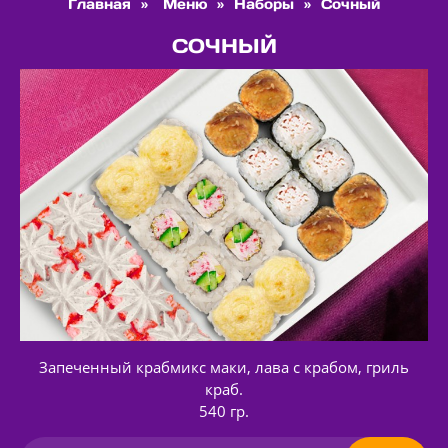
Главная
»
Меню
»
Наборы
»
Сочный
СОЧНЫЙ
Запеченный крабмикс маки, лава с крабом, гриль
краб.
540 гр.