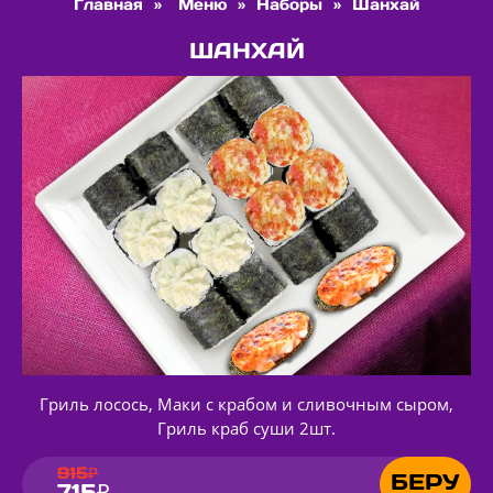
Главная
»
Меню
»
Наборы
»
Шанхай
ШАНХАЙ
Гриль лосось, Маки с крабом и сливочным сыром,
Гриль краб суши 2шт.
915₽
БЕРУ
715₽