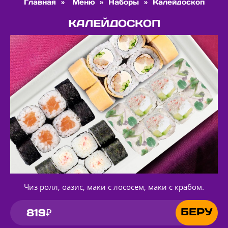
Главная
»
Меню
»
Наборы
»
Калейдоскоп
КАЛЕЙДОСКОП
Чиз ролл, оазис, маки с лососем, маки с крабом.
БЕРУ
819₽