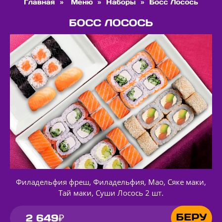
Главная
»
Меню
»
Наборы
»
Босс Лосось
БОСС ЛОСОСЬ
Филадельфия фреш, Филадельфия, Мао, Сяке маки,
Тай маки, Суши Лосось 2 шт.
БЕРУ
2 649₽